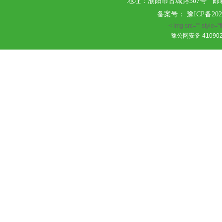
地址：濮阳市古城路307号 邮箱：ak
备案号：
豫ICP备202
< img src="" style="fl
豫公网安备 410902