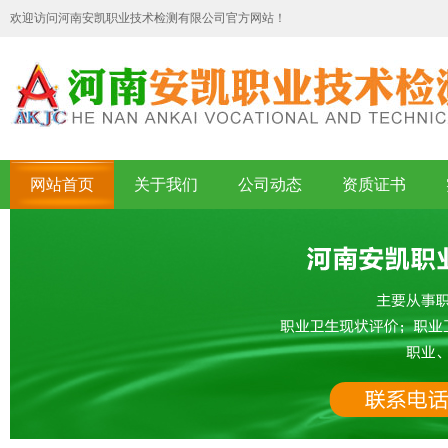
欢迎访问河南安凯职业技术检测有限公司官方网站！
网站首页
关于我们
公司动态
资质证书