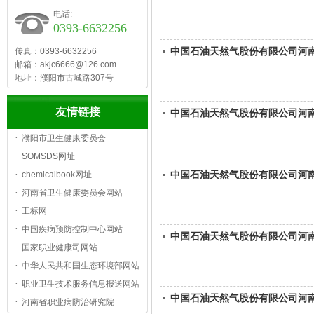
电话:
0393-6632256
传真：0393-6632256
中国石油天然气股份有限公司河
邮箱：akjc6666@126.com
地址：濮阳市古城路307号
友情链接
中国石油天然气股份有限公司河
·
濮阳市卫生健康委员会
·
SOMSDS网址
·
chemicalbook网址
中国石油天然气股份有限公司河
·
河南省卫生健康委员会网站
·
工标网
·
中国疾病预防控制中心网站
中国石油天然气股份有限公司河
·
国家职业健康司网站
·
中华人民共和国生态环境部网站
·
职业卫生技术服务信息报送网站
中国石油天然气股份有限公司河
·
河南省职业病防治研究院