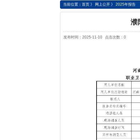
当前位置：
首页
》
网上公开
》
2025年报告
濮
发布时间：2025-11-10 点击次数：0