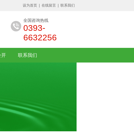
设为首页
|
在线留言
|
联系我们
全国咨询热线
0393-
6632256
公开
联系我们