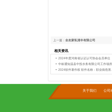
上一篇：
全友家私清丰有限公司
相关资讯
2024年度河南省认证认可协会会员单位
中标通知温县中投水务有限公司工作场所职
2024软件著作权 软件名称：职业病危害..
关于我们
公司