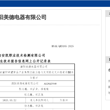
阳美德电器有限公司